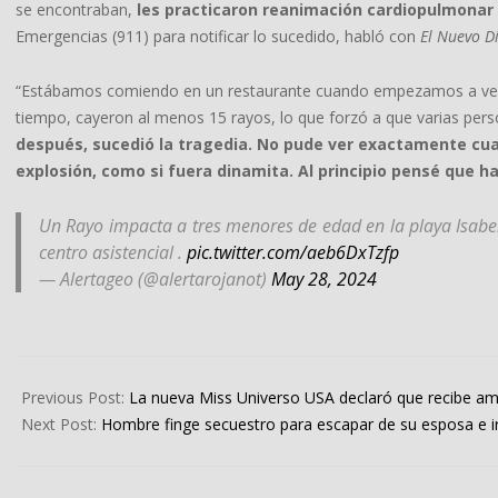
se encontraban,
les practicaron reanimación cardiopulmonar
Emergencias (911) para notificar lo sucedido, habló con
El Nuevo D
“Estábamos comiendo en un restaurante cuando empezamos a ver 
tiempo, cayeron al menos 15 rayos, lo que forzó a que varias pers
después, sucedió la tragedia. No pude ver exactamente cua
explosión, como si fuera dinamita. Al principio pensé que ha
Un Rayo impacta a tres menores de edad en la playa Isabel
centro asistencial .
pic.twitter.com/aeb6DxTzfp
— Alertageo (@alertarojanot)
May 28, 2024
2024-
05-
Previous Post:
La nueva Miss Universo USA declaró que recibe a
29
Next Post:
Hombre finge secuestro para escapar de su esposa e i