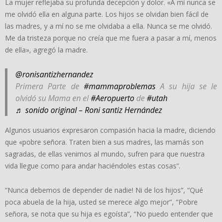
La mujer reflejaba su profunda decepción y dolor. «A mí nunca se
me olvidó ella en alguna parte. Los hijos se olvidan bien fácil de
las madres, y a mí no se me olvidaba a ella. Nunca se me olvidó.
Me da tristeza porque no creía que me fuera a pasar a mí, menos
de ella», agregó la madre.
@ronisantizhernandez
Primera Parte de
#mammaproblemas
A su hija se le
olvidó su Mama en el
#Aeropuerto
de
#utah
♬ sonido original – Roni santiz Hernández
Algunos usuarios expresaron compasión hacia la madre, diciendo
que «pobre señora. Traten bien a sus madres, las mamás son
sagradas, de ellas venimos al mundo, sufren para que nuestra
vida llegue como para andar haciéndoles estas cosas”.
“Nunca debemos de depender de nadie! Ni de los hijos”, “Qué
poca abuela de la hija, usted se merece algo mejor”, “Pobre
señora, se nota que su hija es egoísta”, “No puedo entender que