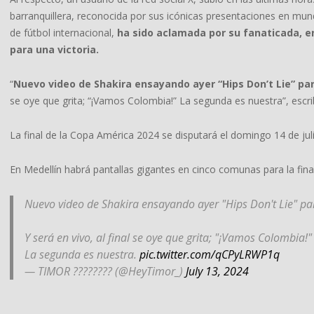
barranquillera, reconocida por sus icónicas presentaciones en mundi
de fútbol internacional,
ha sido aclamada por su fanaticada, en
para una victoria.
“
Nuevo video de Shakira ensayando ayer “Hips Don’t Lie” pa
se oye que grita; “¡Vamos Colombia!” La segunda es nuestra”, escr
La final de la Copa América 2024 se disputará el domingo 14 de juli
En Medellín habrá pantallas gigantes en cinco comunas para la fina
Nuevo video de Shakira ensayando ayer "Hips Don't Lie" pa
Y será en vivo, al final se oye que grita; "¡Vamos Colombia!"
La segunda es nuestra.
pic.twitter.com/qCPyLRWP1q
— TIMOR ???????? (@HeyTimor_)
July 13, 2024