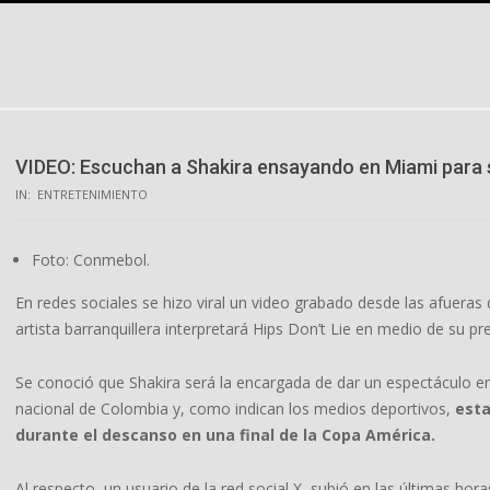
Skip
to
content
VIDEO: Escuchan a Shakira ensayando en Miami para 
IN:
ENTRETENIMIENTO
Foto: Conmebol.
En redes sociales se hizo viral un video grabado desde las afueras
artista barranquillera interpretará Hips Don’t Lie en medio de su p
Se conoció que Shakira será la encargada de dar un espectáculo e
nacional de Colombia y, como indican los medios deportivos,
esta
durante el descanso en una final de la Copa América.
Al respecto, un usuario de la red social X, subió en las últimas ho