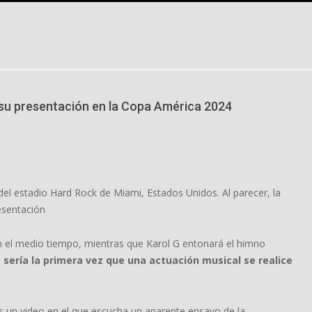
su presentación en la Copa América 2024
 del estadio Hard Rock de Miami, Estados Unidos. Al parecer, la
resentación
n el medio tiempo, mientras que Karol G entonará el himno
 sería la primera vez que una actuación musical se realice
ras un video en el que escucha un aparente ensayo de la