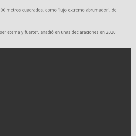
4.600 metros cuadrados, como “lujo extremo abrumador”, de
 ser eterna y fuerte”, añadió en unas declaraciones en 2020.