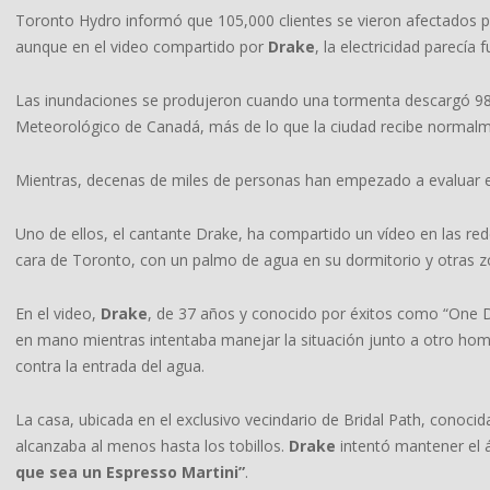
Toronto Hydro informó que 105,000 clientes se vieron afectados por 
aunque en el video compartido por
Drake
, la electricidad parecía
Las inundaciones se produjeron cuando una tormenta descargó 98 m
Meteorológico de Canadá, más de lo que la ciudad recibe normalme
Mientras, decenas de miles de personas han empezado a evaluar e
Uno de ellos, el cantante Drake, ha compartido un vídeo en las re
cara de Toronto, con un palmo de agua en su dormitorio y otras z
En el video,
Drake
, de 37 años y conocido por éxitos como “One 
en mano mientras intentaba manejar la situación junto a otro hom
contra la entrada del agua.
La casa, ubicada en el exclusivo vecindario de Bridal Path, conoc
alcanzaba al menos hasta los tobillos.
Drake
intentó mantener el á
que sea un Espresso Martini”
.