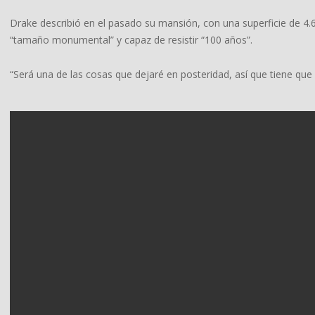
Drake describió en el pasado su mansión, con una superficie de 
“tamaño monumental” y capaz de resistir “100 años”.
“Será una de las cosas que dejaré en posteridad, así que tiene que