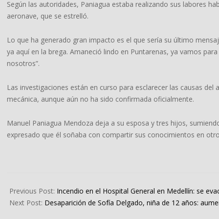
Según las autoridades, Paniagua estaba realizando sus labores hab
aeronave, que se estrelló.
Lo que ha generado gran impacto es el que sería su último mensaje,
ya aquí en la brega. Amaneció lindo en Puntarenas, ya vamos para e
nosotros”.
Las investigaciones están en curso para esclarecer las causas del ac
mecánica, aunque aún no ha sido confirmada oficialmente.
Manuel Paniagua Mendoza deja a su esposa y tres hijos, sumiendo 
expresado que él soñaba con compartir sus conocimientos en otro
2024-
10-
Previous Post:
Incendio en el Hospital General en Medellín: se ev
15
Next Post:
Desaparición de Sofía Delgado, niña de 12 años: aumen