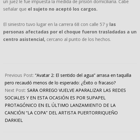
un juez le fue impuesta la medida de prisión domiciliaria. Cabe
señalar que
el sujeto no aceptó los cargos.
El siniestro tuvo lugar en la carrera 68 con calle 57 y
las
personas afectadas por el choque fueron trasladadas a un
centro asistencial,
cercano al punto de los hechos.
2022-
12-
Previous Post:
“Avatar 2: El sentido del agua” arrasa en taquilla
19
pero recaudó menos de lo esperado: ¿Éxito o fracaso?
Next Post:
SARA ORREGO VUELVE APARALIZAR LAS REDES
SOCIALES Y EN ESTA OCASIÓN ES POR SUPAPEL
PROTAGÓNICO EN EL ÚLTIMO LANZAMIENTO DE LA
CANCIÓN “LA COPA” DEL ARTISTA PUERTORRIQUEÑO
DARKIEL