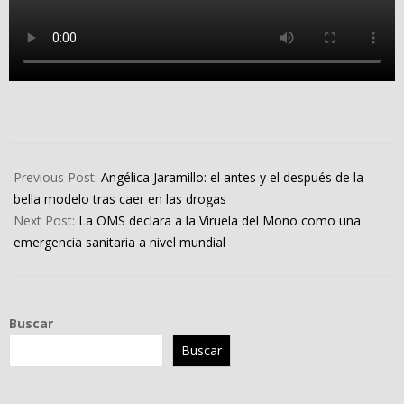
2024-
08-
Previous Post:
Angélica Jaramillo: el antes y el después de la
14
bella modelo tras caer en las drogas
Next Post:
La OMS declara a la Viruela del Mono como una
emergencia sanitaria a nivel mundial
Buscar
Buscar