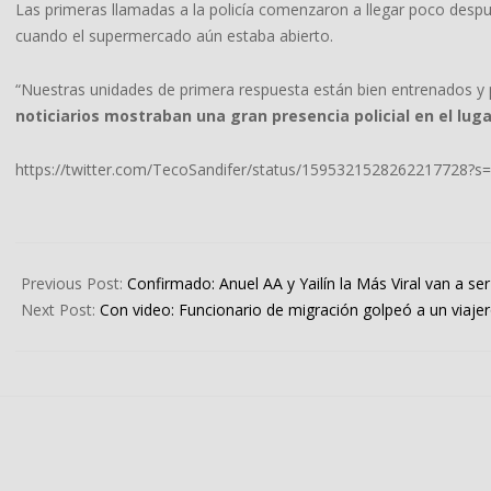
Las primeras llamadas a la policía comenzaron a llegar poco despu
cuando el supermercado aún estaba abierto.
“Nuestras unidades de primera respuesta están bien entrenados y
noticiarios mostraban una gran presencia policial en el luga
https://twitter.com/TecoSandifer/status/1595321528262217728
2022-
11-
Previous Post:
Confirmado: Anuel AA y Yailín la Más Viral van a s
23
Next Post:
Con video: Funcionario de migración golpeó a un viaj