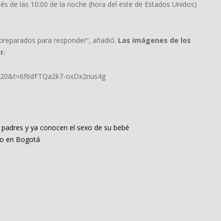
és de las 10:00 de la noche (hora del este de Estados Unidos)
 preparados para responder”, añadió.
Las imágenes de los
r.
?s=20&t=6f6dFTQa2k7-oxDx2nus4g
er padres y ya conocen el sexo de su bebé
ero en Bogotá