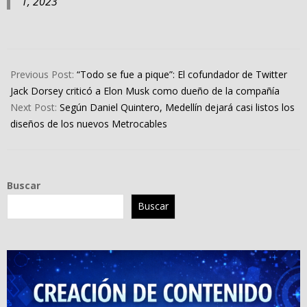
1, 2023
2023-
05-
Previous Post:
“Todo se fue a pique”: El cofundador de Twitter
01
Jack Dorsey criticó a Elon Musk como dueño de la compañía
Next Post:
Según Daniel Quintero, Medellín dejará casi listos los
diseños de los nuevos Metrocables
Buscar
Buscar