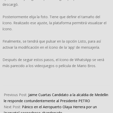
descargó.
Posteriormente elija la foto. Tiene que definir el tamaño del
ícono. Realizado ese ajuste, la plataforma permitirá visualizar el
ícono.
Finalmente, se tendrá que pulsar en la opción Listo, para así
activar la modificación en el ícono de la ‘app’ de mensajería.
Después de seguir estos pasos, el ícono de WhatsApp se verá
más parecido a los videojuegos o película de Mario Bros.
2023-
05-
Previous Post:
Jaime Cuartas Candidato a la alcaldia de Medellin
08
le responde contundentemente al Presidente PETRO
Next Post:
Pánico en el Aeropuerto Olaya Herrera por un
“paquete” sospechoso abandonado