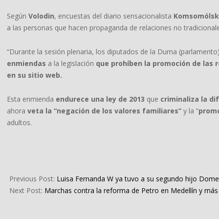
Según
Volodin
, encuestas del diario sensacionalista
Komsomólsk
a las personas que hacen propaganda de relaciones no tradicional
“Durante la sesión plenaria, los diputados de la Duma (parlamento
enmiendas
a la legislación
que prohíben la promoción de las r
en su sitio web.
Esta enmienda
endurece una ley de 2013
que
criminaliza la d
ahora
veta la “negación de los valores familiares”
y la “
promo
adultos.
2022-
10-
Previous Post:
Luisa Fernanda W ya tuvo a su segundo hijo Dome
28
Next Post:
Marchas contra la reforma de Petro en Medellín y má