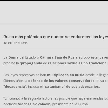
Skip
to
content
Rusia más polémica que nunca: se endurecen las ley
IN:
INTERNACIONAL
La Duma
del Estado o
Cámara Baja de Rusia
aprobó este jueves
prohíbe la “
propaganda
de
relaciones sexuales no tradiciona
Las leyes represivas se han
multiplicado en Rusia
desde la llega
últimos años la
defensa de los valores conservadores
en su ca
“decadencia”,
incluso el
“satanismo” de sus adversarios.
“En cuanto a la segunda lectura, es posible que haya enmiendas q
adelantó
Viacheslav Volodin
, presidente de la Duma.