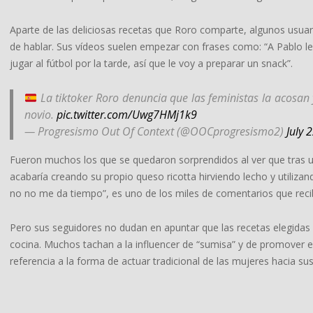
Aparte de las deliciosas recetas que Roro comparte, algunos us
de hablar. Sus vídeos suelen empezar con frases como: “A Pablo l
jugar al fútbol por la tarde, así que le voy a preparar un snack”.
La tiktoker Roro denuncia que las feministas la acosan 
novio.
pic.twitter.com/Uwg7HMj1k9
— Progresismo Out Of Context (@OOCprogresismo2)
July 
Fueron muchos los que se quedaron sorprendidos al ver que tras un
acabaría creando su propio queso ricotta hirviendo lecho y utiliza
no no me da tiempo”, es uno de los miles de comentarios que reci
Pero sus seguidores no dudan en apuntar que las recetas elegidas 
cocina. Muchos tachan a la influencer de “sumisa” y de promover el
referencia a la forma de actuar tradicional de las mujeres hacia su