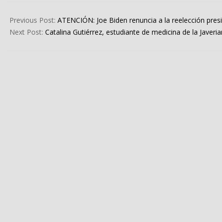
2024-
07-
Previous Post:
ATENCIÓN: Joe Biden renuncia a la reelección pres
22
Next Post:
Catalina Gutiérrez, estudiante de medicina de la Javeri