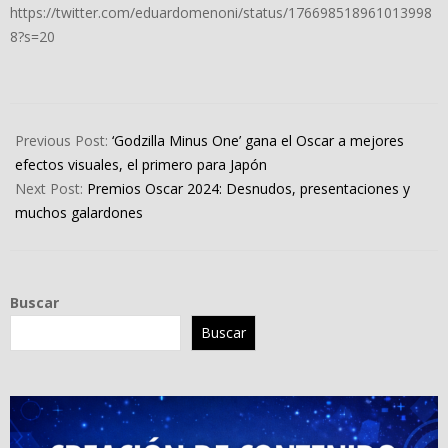
https://twitter.com/eduardomenoni/status/176698518961013998
8?s=20
2024-
03-
Previous Post:
‘Godzilla Minus One’ gana el Oscar a mejores
10
efectos visuales, el primero para Japón
Next Post:
Premios Oscar 2024: Desnudos, presentaciones y
muchos galardones
Buscar
Buscar