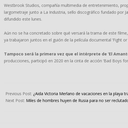
Westbrook Studios, compañía multimedia de entretenimiento, prop
largometraje junto a La Industria, sello discográfico fundado p
difundido este lunes.
Aún no se ha concretado sobre qué versará la trama de este filme,
ya trabajaron juntos en el guión de la película documental ‘Fight or F
Tampoco será la primera vez que el intérprete de ‘El Amante
producciones, participó en 2020 en la cinta de acción ‘Bad Boys for
2022-
09-
Previous Post:
¿Aida Victoria Merlano de vacaciones en la playa t
27
Next Post:
Miles de hombres huyen de Rusia para no ser reclutado