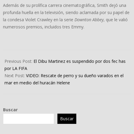
Además de su prolífica carrera cinematográfica, Smith dejó una
profunda huella en la televisión, siendo aclamada por su papel de
la condesa Violet Crawley en la serie
Downton Abbey
, que le valió
numerosos premios, incluidos tres Emmy.
2024-
09-
Previous Post:
El Dibu Martinez es suspendido por dos fec has
27
por LA FIFA
Next Post:
VIDEO: Rescate de perro y su dueño varados en el
mar en medio del huracán Helene
Buscar
Buscar