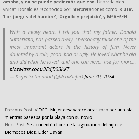
amaba, y no se puede pedir más que eso.
Una vida bien
vivida”. Donald es reconocido por interpretaciones como
‘Klute’,
‘Los juegos del hambre’, ‘Orgullo y prejuicio’, y M*A*S*H.
With a heavy heart, I tell you that my father, Donald
Sutherland, has passed away. I personally think one of the
most important actors in the history of film. Never
daunted by a role, good, bad or ugly. He loved what he did
and did what he loved, and one can never ask for more…
pic.twitter.com/3EdJB03KKT
— Kiefer Sutherland (@RealKiefer)
June 20, 2024
2024-
06-
Previous Post:
VIDEO: Mujer desaparece arrastrada por una ola
20
mientras paseaba por la playa con su novio
Next Post:
Se accidentó el bus de la agrupación del hijo de
Diomedes Díaz, Elder Dayán