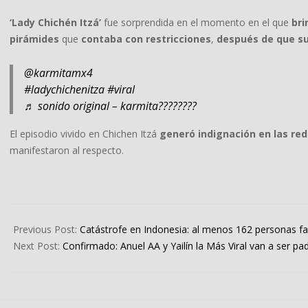
‘Lady Chichén Itzá’
fue sorprendida en el momento en el que
bri
pirámides
que
contaba con restricciones
,
después de que su
@karmitamx4
#ladychichenitza
#viral
♬ sonido original – karmita????????
El episodio vivido en Chichen Itzá
generó indignación en las red
manifestaron al respecto.
2022-
11-
Previous Post:
Catástrofe en Indonesia: al menos 162 personas fa
22
Next Post:
Confirmado: Anuel AA y Yailín la Más Viral van a ser p