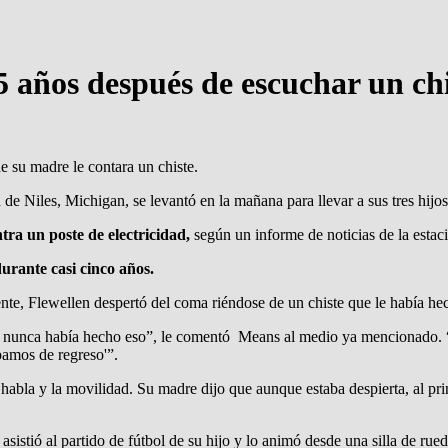
5 años después de escuchar un ch
e su madre le contara un chiste.
 Niles, Michigan, se levantó en la mañana para llevar a sus tres hijos a
ra un poste de electricidad,
según un informe de noticias de la esta
urante casi cinco años.
nte, Flewellen despertó del coma riéndose de un chiste que le había hec
y nunca había hecho eso”, le comentó Means al medio ya mencionado. “T
bamos de regreso'”.
habla y la movilidad. Su madre dijo que aunque estaba despierta, al prin
sistió al partido de fútbol de su hijo y lo animó desde una silla de ru