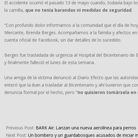
El accidente ocurrió el pasado 13 de mayo cuando, todavía bajo lo
la camilla,
que no tenía barandas ni medidas de seguridad
.
“Con profundo dolor informamos a la comunidad que el día de hoy 
Mercante, Brenda Berges. Acompañamos a la familia y afectos en e
cuenta oficial de Facebook, sin dar detalles de lo sucedido.
Berges fue trasladada de urgencia al Hospital del Bicentenario d
y finalmente falleció el lunes de esta semana.
Una amiga de la víctima denunció al Diario Efecto que las autoridad
enteró que la iban a trasladar al Bicentenario y ahí tuvieron que c
denuncia formal por el hecho, pero
“no quisieron tomársela en 
2024-
05-
Previous Post:
BARK Air: Lanzan una nueva aerolínea para perros
27
Next Post:
Un bombero y un guardabosques acusados de iniciar in