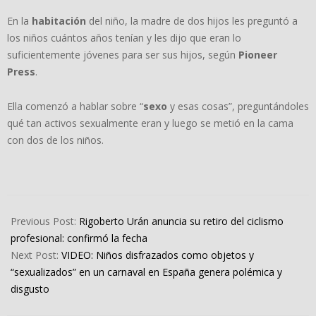
En la
habitación
del niño, la madre de dos hijos les preguntó a
los niños cuántos años tenían y les dijo que eran lo
suficientemente jóvenes para ser sus hijos, según
Pioneer
Press
.
Ella comenzó a hablar sobre “
sexo
y esas cosas”, preguntándoles
qué tan activos sexualmente eran y luego se metió en la cama
con dos de los niños.
2024-
02-
Previous Post:
Rigoberto Urán anuncia su retiro del ciclismo
14
profesional: confirmó la fecha
Next Post:
VIDEO: Niños disfrazados como objetos y
“sexualizados” en un carnaval en España genera polémica y
disgusto