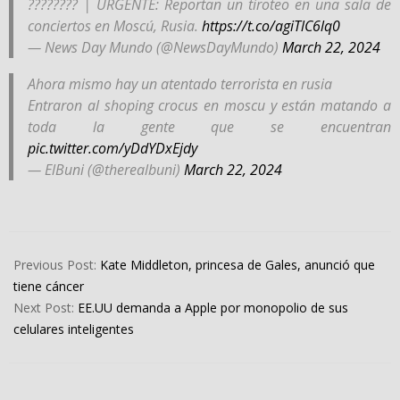
???????? | URGENTE: Reportan un tiroteo en una sala de
conciertos en Moscú, Rusia.
https://t.co/agiTlC6lq0
— News Day Mundo (@NewsDayMundo)
March 22, 2024
Ahora mismo hay un atentado terrorista en rusia
Entraron al shoping crocus en moscu y están matando a
toda la gente que se encuentran
pic.twitter.com/yDdYDxEjdy
— ElBuni (@therealbuni)
March 22, 2024
2024-
03-
Previous Post:
Kate Middleton, princesa de Gales, anunció que
22
tiene cáncer
Next Post:
EE.UU demanda a Apple por monopolio de sus
celulares inteligentes