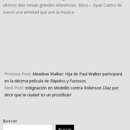
ultimos días tenian grandes diferencias, Bless – Ryan Castro de
nuevo una amistad que une la musica
2023-
05-
Previous Post:
Meadow Walker: Hija de Paul Walker participará
16
en la décima película de Rápidos y Furiosos
Next Post:
Indignación en Medellín contra Robinson Díaz por
decir que la ciudad ‘es un prostíbulo’
Buscar
Buscar