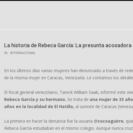
Skip
to
content
La historia de Rebeca García: La presunta acosadora 
IN:
INTERNACIONAL
En los últimos días varias mujeres han denunciado a través de red
de la misma mujer en Caracas, Venezuela. Le contamos los detalle
El fiscal general venezolano, Tareck William Saab, informó este vi
Rebeca García y su hermano.
Se trata de
una mujer de 33 añ
años en la localidad de El Hatillo,
al sureste de Caracas (Venezu
La primera en hacer la denuncia fue la usuaria @
cocoaguirre
, qu
Rebeca García estudiaban en el mismo colegio. Aunque nunca cruza