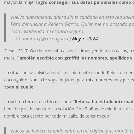
mayor, la mujer
logró conseguir sus datos personales como di
Vuelvo nuevamente, ahora sin el candado en esta red socia
Para denunciar a Rebeca García. Quien me ha acosado por
casa invadiendo mi espacio seguro
— Couquirou (@cocoaguirre)
May 7, 2024
Desde 2017, García acechaba a sus víctimas yendo a sus casas, a 
mails.
También escribía con graffiti los nombres, apellidos y
La situación se volvió aún más escalofriante cuando Rebeca amen
cocoaguirre. Nunca te voy a dejar en paz, mi amor eres muy perfe
todo el cuello”.
La victima termina su hilo diciendo: “
Rebeca ha estado internada,
tiene fin y se ha sentido sin solución. Son 7 años de miedo a salir
nombre está escrito por toda mi calle, de tener miedo”.
Videos de Rebeca cuando entró en mi edificio y se montó en