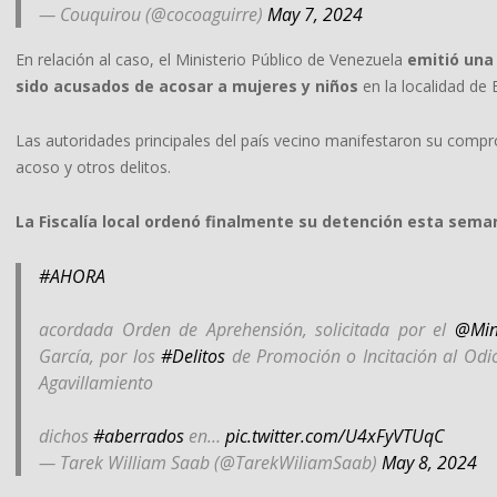
— Couquirou (@cocoaguirre)
May 7, 2024
En relación al caso, el Ministerio Público de Venezuela
emitió una
sido acusados de acosar a mujeres y niños
en la localidad de 
Las autoridades principales del país vecino manifestaron su com
acoso y otros delitos.
La Fiscalía local ordenó finalmente su detención esta seman
#AHORA
acordada Orden de Aprehensión, solicitada por el
@Min
García, por los
#Delitos
de Promoción o Incitación al Odio
Agavillamiento
dichos
#aberrados
en…
pic.twitter.com/U4xFyVTUqC
— Tarek William Saab (@TarekWiliamSaab)
May 8, 2024