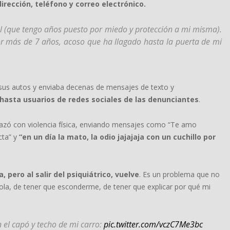
rección, teléfono y correo electrónico.
l (que tengo años puesto por miedo y protección a mi misma).
 más de 7 años, acoso que ha llagado hasta la puerta de mi
sus autos y enviaba decenas de mensajes de texto y
 hasta usuarios de redes sociales de las denunciantes
.
azó con violencia física, enviando mensajes como “Te amo
cta” y
“en un día la mato, la odio jajajaja con un cuchillo por
 pero al salir del psiquiátrico, vuelve
. Es un problema que no
 sola, de tener que esconderme, de tener que explicar por qué mi
 el capó y techo de mi carro:
pic.twitter.com/vczC7Me3bc