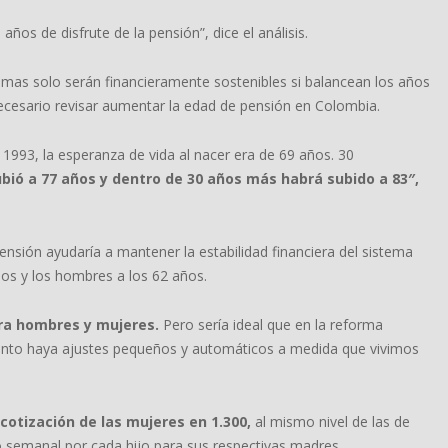
os de disfrute de la pensión”, dice el análisis.
mas solo serán financieramente sostenibles si balancean los años
 necesario revisar aumentar la edad de pensión en Colombia.
1993, la esperanza de vida al nacer era de 69 años. 30
bió a 77 años y dentro de 30 años más habrá subido a 83″,
sión ayudaría a mantener la estabilidad financiera del sistema
ños y los hombres a los 62 años.
ra hombres y mujeres.
Pero sería ideal que en la reforma
tanto haya ajustes pequeños y automáticos a medida que vivimos
otización de las mujeres en 1.300,
al mismo nivel de las de
o semanal por cada hijo para sus respectivas madres.