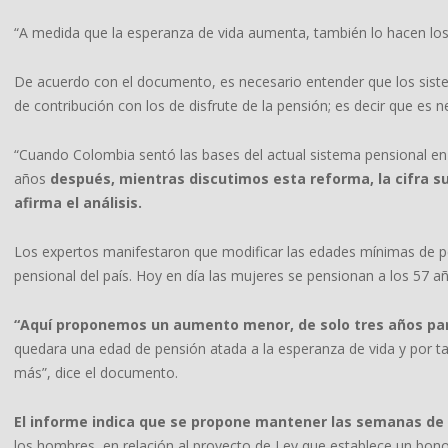
“A medida que la esperanza de vida aumenta, también lo hacen los añ
De acuerdo con el documento, es necesario entender que los siste
de contribución con los de disfrute de la pensión; es decir que es
“Cuando Colombia sentó las bases del actual sistema pensional en 
años
después, mientras discutimos esta reforma, la cifra su
afirma el análisis.
Los expertos manifestaron que modificar las edades mínimas de pen
pensional del país. Hoy en día las mujeres se pensionan a los 57 a
“Aquí proponemos un aumento menor, de solo tres años pa
quedara una edad de pensión atada a la esperanza de vida y por 
más”, dice el documento.
El informe indica que se propone mantener las semanas de c
los hombres, en relación al proyecto de Ley que establece un bon