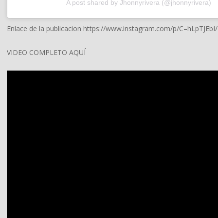
A post shared by Jhonnyrivera (@jhonnyrivera)
Enlace de la publicacion https://www.instagram.com/p/C–hLpTJEbI/
VIDEO COMPLETO AQUÍ