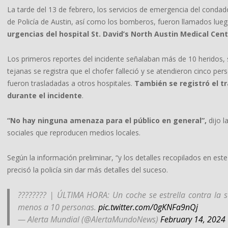
La tarde del 13 de febrero, los servicios de emergencia del conda
de Policía de Austin, así como los bomberos, fueron llamados lue
urgencias del hospital St. David’s North Austin Medical Cent
Los primeros reportes del incidente señalaban más de 10 heridos, 
tejanas se registra que el chofer falleció y se atendieron cinco per
fueron trasladadas a otros hospitales.
También se registró el t
durante el incidente
.
“No hay ninguna amenaza para el público en general”,
dijo l
sociales que reproducen medios locales.
Según la información preliminar, “y los detalles recopilados en est
precisó la policía sin dar más detalles del suceso.
???????? | ÚLTIMA HORA: Un coche se estrella contra la sa
menos a 10 personas.
pic.twitter.com/0gKNFa9nQj
— Alerta Mundial (@AlertaMundoNews)
February 14, 2024