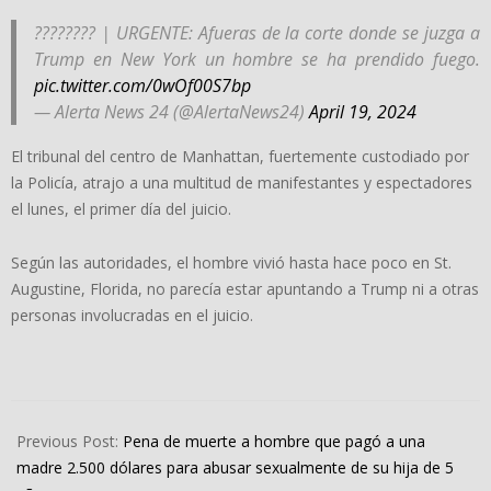
???????? | URGENTE: Afueras de la corte donde se juzga a
Trump en New York un hombre se ha prendido fuego.
pic.twitter.com/0wOf00S7bp
— Alerta News 24 (@AlertaNews24)
April 19, 2024
El tribunal del centro de Manhattan, fuertemente custodiado por
la Policía, atrajo a una multitud de manifestantes y espectadores
el lunes, el primer día del juicio.
Según las autoridades, el hombre vivió hasta hace poco en St.
Augustine, Florida, no parecía estar apuntando a Trump ni a otras
personas involucradas en el juicio.
2024-
04-
Previous Post:
Pena de muerte a hombre que pagó a una
19
madre 2.500 dólares para abusar sexualmente de su hija de 5