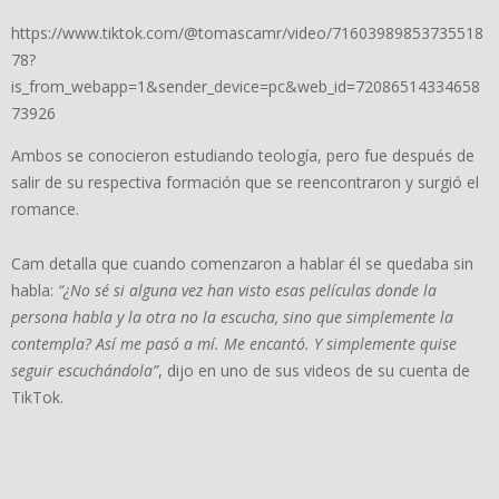
https://www.tiktok.com/@tomascamr/video/71603989853735518
78?
is_from_webapp=1&sender_device=pc&web_id=72086514334658
73926
Ambos se conocieron estudiando teología, pero fue después de
salir de su respectiva formación que se reencontraron y surgió el
romance.
Cam detalla que cuando comenzaron a hablar él se quedaba sin
habla:
“¿No sé si alguna vez han visto esas películas donde la
persona habla y la otra no la escucha, sino que simplemente la
contempla? Así me pasó a mí. Me encantó. Y simplemente quise
seguir escuchándola”
, dijo en uno de sus videos de su cuenta de
TikTok.
2023-