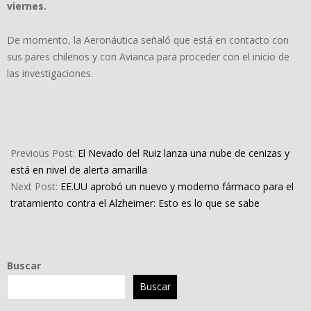
viernes.
De momento, la Aeronáutica señaló que está en contacto con
sus pares chilenos y con Avianca para proceder con el inicio de
las investigaciones.
2023-
01-
Previous Post:
El Nevado del Ruiz lanza una nube de cenizas y
07
está en nivel de alerta amarilla
Next Post:
EE.UU aprobó un nuevo y moderno fármaco para el
tratamiento contra el Alzheimer: Esto es lo que se sabe
Buscar
Buscar