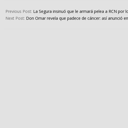
2024-
06-
Previous Post:
La Segura insinuó que le armará pelea a RCN por lo
17
Next Post:
Don Omar revela que padece de cáncer: así anunció en