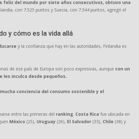
ás feliz del mundo por siete años consecutivos, obtuvo una
landia, con 7.525 puntos y Suecia, con 7.344 puntos, agregó el
do y cómo es la vida allá
educarse
y la confianza que hay en las autoridades, Finlandia es
sonas de ese país de Europa son poco expresivas, aunque
con un
e les inculca desde pequeños.
y mucha conciencia del consumo sostenible y el
narse entre las primeras del
ranking
.
Costa Rica
fue ubicada en
iguen
México
(25),
Uruguay
(26),
El Salvador
(33),
Chile
(38) y