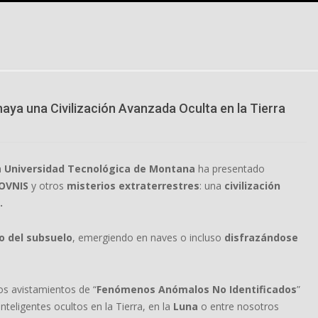
haya una Civilización Avanzada Oculta en la Tierra
a
Universidad Tecnológica de Montana
ha presentado
OVNIS
y otros
misterios extraterrestres
: una
civilización
.
do del subsuelo
, emergiendo en naves o incluso
disfrazándose
los avistamientos de “
Fenómenos Anómalos No Identificados
”
inteligentes ocultos en la Tierra, en la
Luna
o entre nosotros