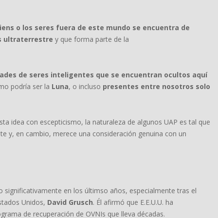
liens o los seres fuera de este mundo se encuentra de
s ultraterrestre
y que forma parte de la
dades de seres inteligentes que se encuentran ocultos aquí
mo podría ser la
Luna
, o incluso
presentes entre nosotros solo
sta idea con escepticismo, la naturaleza de algunos UAP es tal que
te y, en cambio, merece una consideración genuina con un
o significativamente en los últimso años, especialmente tras el
 Estados Unidos,
David Grusch
. Él afirmó que E.E.U.U. ha
grama de recuperación de OVNIs que lleva décadas.