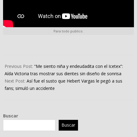
Para todo publico.
2023-
06-
Previous Post:
“Me siento niña y endeudadita con el Icetex”:
08
Aída Victoria tras mostrar sus dientes sin diseño de sonrisa
Next Post:
Así fue el susto que Hebert Vargas le pegó a sus
fans; simuló un accidente
Buscar
Buscar