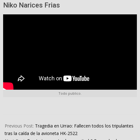
Niko Narices Frias
Todo publico.
2025-
01-
Previous Post:
Tragedia en Urrao: Fallecen todos los tripulantes
11
tras la caída de la avioneta HK-2522