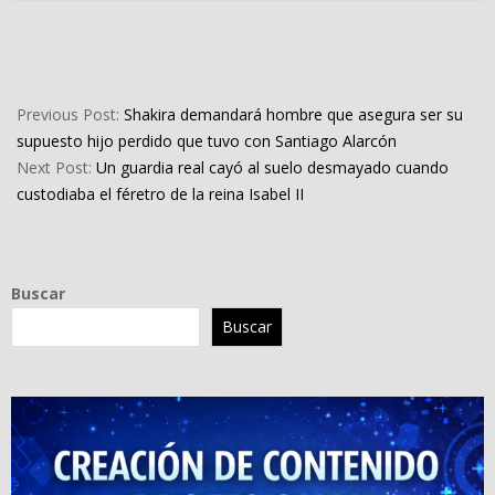
2022-
09-
Previous Post:
Shakira demandará hombre que asegura ser su
15
supuesto hijo perdido que tuvo con Santiago Alarcón
Next Post:
Un guardia real cayó al suelo desmayado cuando
custodiaba el féretro de la reina Isabel II
Buscar
Buscar