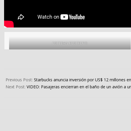
ESTEBAN RESTREPO
2024-
08-
Previous Post:
Starbucks anuncia inversión por US$ 12 millones e
31
Next Post:
VIDEO: Pasajeras encierran en el baño de un avión a u