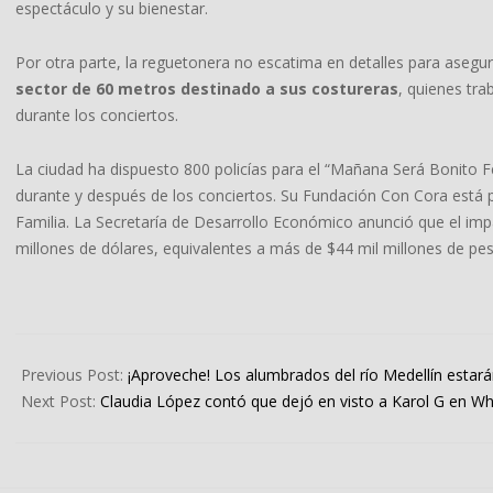
espectáculo y su bienestar.
Por otra parte, la reguetonera no escatima en detalles para asegur
sector de 60 metros destinado a sus costureras
, quienes tra
durante los conciertos.
La ciudad ha dispuesto 800 policías para el “Mañana Será Bonito Fes
durante y después de los conciertos. Su Fundación Con Cora está
Familia. La Secretaría de Desarrollo Económico anunció que el i
millones de dólares, equivalentes a más de $44 mil millones de p
2023-
12-
Previous Post:
¡Aproveche! Los alumbrados del río Medellín estar
01
Next Post:
Claudia López contó que dejó en visto a Karol G en W