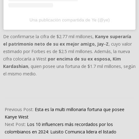
Una publicación compartida de Ye (@ye)
De confirmarse la cifra de $2.77 mil millones,
Kanye superaría
el patrimonio neto de su ex mejor amigo, Jay-Z
, cuyo valor
estimado por Forbes es de $2.5 mil millones. Además, la nueva
cifra colocaría a West
por encima de su ex esposa, Kim
Kardashian
, quien posee una fortuna de $1.7 mil millones, según
el mismo medio.
2025-
01-
Previous Post:
Esta es la multi millonaria fortuna que posee
24
Kanye West
Next Post:
Los 10 influencers más recordados por los
colombianos en 2024: Luisito Comunica lidera el listado