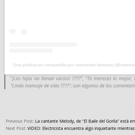
Una publicación compartida por rastreando famosos (@rastre
“¡Los hijos no llenan vacíos! ????”, “Te mereces lo mejo
“Lindo mensaje de vida ????”; son algunos de los comentari
2023-
12-
Previous Post:
La cantante Melody, de “El Baile del Gorila” está 
19
Next Post:
VIDEO: Electricista encuentra algo inquietante mientra