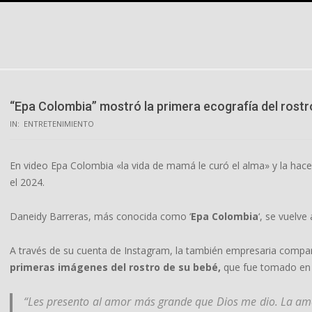
Skip
to
content
“Epa Colombia” mostró la primera ecografía del rostro
IN:
ENTRETENIMIENTO
En video Epa Colombia «la vida de mamá le curó el alma» y la hace
el 2024.
Daneidy Barreras, más conocida como ‘
Epa Colombia
‘, se vuelve
A través de su cuenta de Instagram, la también empresaria comp
primeras imágenes del rostro de su bebé,
que fue tomado en
“Les presento al amor más grande que Dios me dio. La am