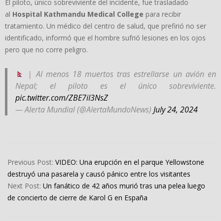
El piloto, único sobreviviente del incidente, fue trasladado
al
Hospital Kathmandu Medical College
para recibir
tratamiento. Un médico del centro de salud, que prefirió no ser
identificado, informó que el hombre sufrió lesiones en los ojos
pero que no corre peligro.
| Al menos 18 muertos tras estrellarse un avión en
Nepal; el piloto es el único sobreviviente.
pic.twitter.com/ZBE7iI3NsZ
— Alerta Mundial (@AlertaMundoNews)
July 24, 2024
2024-
07-
Previous Post:
VIDEO: Una erupción en el parque Yellowstone
24
destruyó una pasarela y causó pánico entre los visitantes
Next Post:
Un fanático de 42 años murió tras una pelea luego
de concierto de cierre de Karol G en España