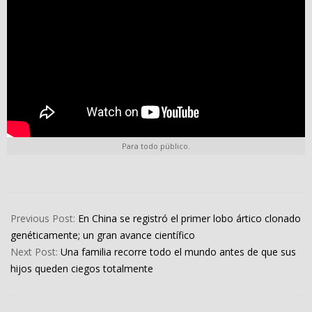
Para todo público.
2022-
09-
Previous Post:
En China se registró el primer lobo ártico clonado
29
genéticamente; un gran avance científico
Next Post:
Una familia recorre todo el mundo antes de que sus
hijos queden ciegos totalmente