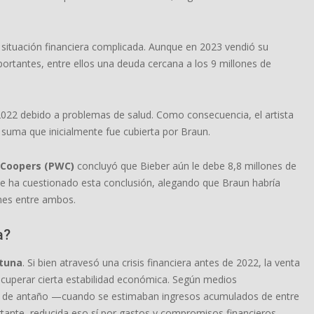
a situación financiera complicada. Aunque en 2023 vendió su
ortantes, entre ellos una deuda cercana a los 9 millones de
022 debido a problemas de salud. Como consecuencia, el artista
 suma que inicialmente fue cubierta por Braun.
Coopers (PWC)
concluyó que Bieber aún le debe 8,8 millones de
te ha cuestionado esta conclusión, alegando que Braun habría
ones entre ambos.
a?
rtuna
. Si bien atravesó una crisis financiera antes de 2022, la venta
ecuperar cierta estabilidad económica. Según medios
les de antaño —cuando se estimaban ingresos acumulados de entre
tante, reducida eso sí por gastos y compromisos financieros.