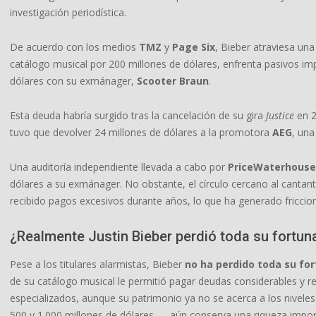
investigación periodística.
De acuerdo con los medios
TMZ
y
Page Six
, Bieber atraviesa un
catálogo musical por 200 millones de dólares, enfrenta pasivos imp
dólares con su exmánager,
Scooter Braun
.
Esta deuda habría surgido tras la cancelación de su gira
Justice
en 2
tuvo que devolver 24 millones de dólares a la promotora
AEG
, una
Una auditoría independiente llevada a cabo por
PriceWaterhouse
dólares a su exmánager. No obstante, el círculo cercano al cantan
recibido pagos excesivos durante años, lo que ha generado fricci
¿Realmente Justin Bieber perdió toda su fortun
Pese a los titulares alarmistas, Bieber
no ha perdido toda su fo
de su catálogo musical le permitió pagar deudas considerables y r
especializados, aunque su patrimonio ya no se acerca a los nive
500 y 1.000 millones de dólares—, aún conserva una riqueza impor