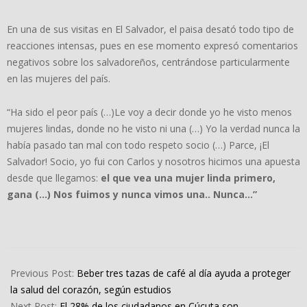
En una de sus visitas en El Salvador, el paisa desató todo tipo de
reacciones intensas, pues en ese momento expresó comentarios
negativos sobre los salvadoreños, centrándose particularmente
en las mujeres del país.
“Ha sido el peor país (…)Le voy a decir donde yo he visto menos
mujeres lindas, donde no he visto ni una (…) Yo la verdad nunca la
había pasado tan mal con todo respeto socio (…) Parce, ¡El
Salvador! Socio, yo fui con Carlos y nosotros hicimos una apuesta
desde que llegamos:
el que vea una mujer linda primero,
gana (…) Nos fuimos y nunca vimos una.. Nunca…”
2024-
09-
Previous Post:
Beber tres tazas de café al día ayuda a proteger
23
la salud del corazón, según estudios
Next Post:
El 28% de los ciudadanos en Cúcuta son