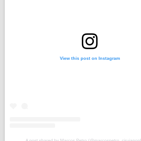
View this post on Instagram
A post shared by Marcos Petro (@marcospetro_cirujanopl