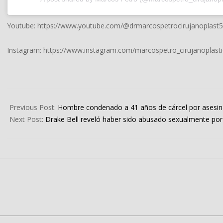
Youtube: https://www.youtube.com/@drmarcospetrocirujanoplast
Instagram: https://www.instagram.com/marcospetro_cirujanoplasti
2024-
03-
Previous Post:
Hombre condenado a 41 años de cárcel por asesin
06
Next Post:
Drake Bell reveló haber sido abusado sexualmente po