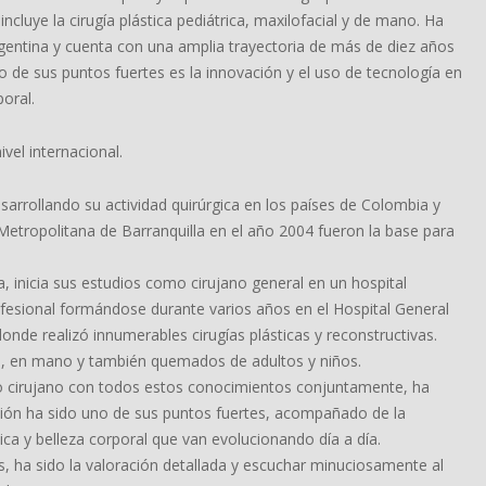
cluye la cirugía plástica pediátrica, maxilofacial y de mano. Ha
rgentina y cuenta con una amplia trayectoria de más de diez años
 de sus puntos fuertes es la innovación y el uso de tecnología en
oral.
ivel internacional.
arrollando su actividad quirúrgica en los países de Colombia y
Metropolitana de Barranquilla en el año 2004 fueron la base para
a, inicia sus estudios como cirujano general en un hospital
ofesional formándose durante varios años en el Hospital General
nde realizó innumerables cirugías plásticas y reconstructivas.
ial, en mano y también quemados de adultos y niños.
 cirujano con todos estos conocimientos conjuntamente, ha
ción ha sido uno de sus puntos fuertes, acompañado de la
ca y belleza corporal que van evolucionando día a día.
s, ha sido la valoración detallada y escuchar minuciosamente al