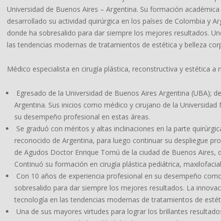
Universidad de Buenos Aires – Argentina. Su formación académica in
desarrollado su actividad quirúrgica en los países de Colombia y A
donde ha sobresalido para dar siempre los mejores resultados. Uno
las tendencias modernas de tratamientos de estética y belleza corp
Médico especialista en cirugía plástica, reconstructiva y estética a n
Egresado de la Universidad de Buenos Aires Argentina (UBA); des
Argentina. Sus inicios como médico y cirujano de la Universidad 
su desempeño profesional en estas áreas.
Se graduó con méritos y altas inclinaciones en la parte quirúrgic
reconocido de Argentina, para luego continuar su despliegue pr
de Agudos Doctor Enrique Tornú de la ciudad de Buenos Aires, do
Continuó su formación en cirugía plástica pediátrica, maxilofac
Con 10 años de experiencia profesional en su desempeño como
sobresalido para dar siempre los mejores resultados. La innova
tecnología en las tendencias modernas de tratamientos de estéti
Una de sus mayores virtudes para lograr los brillantes resultado