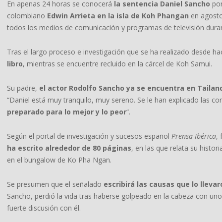
En apenas 24 horas se conocerá
la sentencia Daniel Sancho
por
colombiano
Edwin Arrieta
en la isla de Koh Phangan
en agosto
todos los medios de comunicación y programas de televisión dura
Tras el largo proceso e investigación que se ha realizado desde h
libro
, mientras se encuentre recluido en la cárcel de Koh Samui.
Su padre,
el actor Rodolfo Sancho ya se encuentra en Tailan
“Daniel está muy tranquilo, muy sereno. Se le han explicado las con
preparado para lo mejor y lo peor
“.
Según el portal de investigación y sucesos español
Prensa Ibérica
,
ha escrito alrededor de 80 páginas
, en las que relata su histor
en el bungalow de Ko Pha Ngan.
Se presumen que el señalado
escribirá las causas que lo lleva
Sancho, perdió la vida tras haberse golpeado en la cabeza con u
fuerte discusión con él.