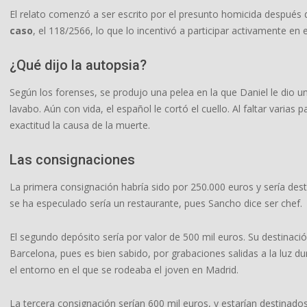
El relato comenzó a ser escrito por el presunto homicida después 
caso
, el 118/2566, lo que lo incentivó a participar activamente en e
¿Qué dijo la autopsia?
Según los forenses, se produjo una pelea en la que Daniel le dio u
lavabo. Aún con vida, el español le cortó el cuello. Al faltar varia
exactitud la causa de la muerte.
Las consignaciones
La primera consignación habría sido por 250.000 euros y sería des
se ha especulado sería un restaurante, pues Sancho dice ser chef.
El segundo depósito sería por valor de 500 mil euros. Su destinación
Barcelona, pues es bien sabido, por grabaciones salidas a la luz 
el entorno en el que se rodeaba el joven en Madrid.
La tercera consignación serían 600 mil euros, y estarían destinad