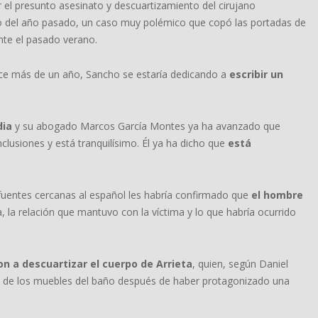
 el presunto asesinato y descuartizamiento del cirujano
 del año pasado, un caso muy polémico que copó las portadas de
nte el pasado verano.
ace más de un año, Sancho se estaría dedicando a
escribir un
dia
y su abogado Marcos García Montes ya ha avanzado que
clusiones y está tranquilísimo. Él ya ha dicho que
está
 fuentes cercanas al español les habría confirmado que
el hombre
ia, la relación que mantuvo con la víctima y lo que habría ocurrido
ron a descuartizar el cuerpo de Arrieta
, quien, según Daniel
no de los muebles del baño después de haber protagonizado una