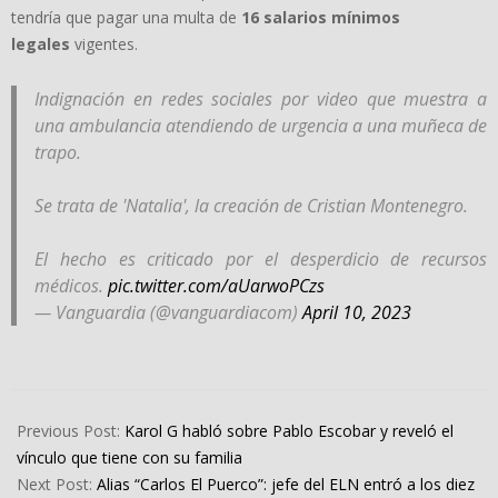
tendría que pagar una multa de
16 salarios mínimos
legales
vigentes.
Indignación en redes sociales por video que muestra a
una ambulancia atendiendo de urgencia a una muñeca de
trapo.
Se trata de 'Natalia', la creación de Cristian Montenegro.
El hecho es criticado por el desperdicio de recursos
médicos.
pic.twitter.com/aUarwoPCzs
— Vanguardia (@vanguardiacom)
April 10, 2023
2023-
04-
Previous Post:
Karol G habló sobre Pablo Escobar y reveló el
14
vínculo que tiene con su familia
Next Post:
Alias “Carlos El Puerco”: jefe del ELN entró a los diez