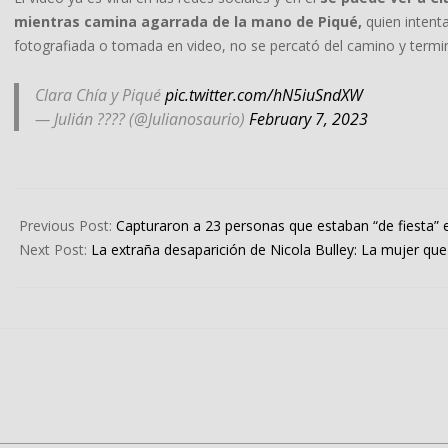
mientras camina agarrada de la mano de Piqué,
quien intenta
fotografiada o tomada en video, no se percató del camino y termin
Clara Chía y Piqué
pic.twitter.com/hN5iuSndXW
— Julián ???? (@Julianosaurio)
February 7, 2023
2023-
02-
Previous Post:
Capturaron a 23 personas que estaban “de fiesta”
08
Next Post:
La extraña desaparición de Nicola Bulley: La mujer qu