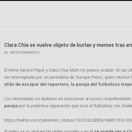
Skip
to
content
Clara Chía se vuelve objeto de burlas y memes tras 
IN:
ENTRETENIMIENTO
El tema Gerard Piqué y Clara Chia Marti no parece acabar. En las últ
ser interceptada por un periodista de ‘Europa Press’, quien intenta
afán de escapar del reportero, la pareja del futbolista tropi
Los internautas no dudaron en reaccionar al suceso manifestand
pareja
por la polémica separación que tuvo el futbolista con Shaki
https://twitter.com/zaheridor_/status/1623102288561688576?
El video ya es viral en las redes sociales y en él
se puede ver a Cl