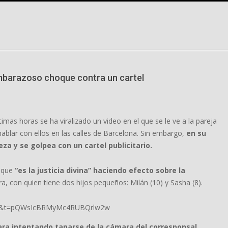
embarazoso choque contra un cartel
imas horas se ha viralizado un video en el que se le ve a la pareja
 hablar con ellos en las calles de Barcelona. Sin embargo,
en su
eza y se golpea con un cartel publicitario.
o que
“es la justicia divina” haciendo efecto sobre la
ra, con quien tiene dos hijos pequeños: Milán (10) y Sasha (8).
s=20&t=pQWsIcBRMyMc4RUBQrlw2w
ara intentando taparse de la cámara del corresponsal