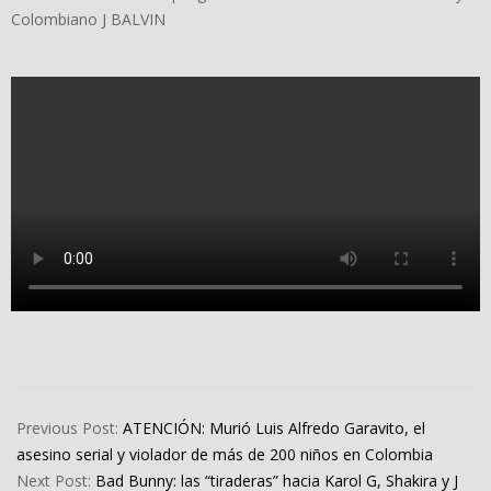
Colombiano J BALVIN
2023-
10-
Previous Post:
ATENCIÓN: Murió Luis Alfredo Garavito, el
12
asesino serial y violador de más de 200 niños en Colombia
Next Post:
Bad Bunny: las “tiraderas” hacia Karol G, Shakira y J