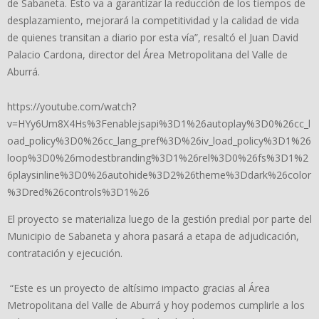
de Sabaneta. Esto va a garantizar la reducción de los tiempos de
desplazamiento, mejorará la competitividad y la calidad de vida
de quienes transitan a diario por esta vía”, resaltó el Juan David
Palacio Cardona, director del Área Metropolitana del Valle de
Aburrá.
https://youtube.com/watch?
v=HYy6Um8X4Hs%3Fenablejsapi%3D1%26autoplay%3D0%26cc_l
oad_policy%3D0%26cc_lang_pref%3D%26iv_load_policy%3D1%26
loop%3D0%26modestbranding%3D1%26rel%3D0%26fs%3D1%2
6playsinline%3D0%26autohide%3D2%26theme%3Ddark%26color
%3Dred%26controls%3D1%26
El proyecto se materializa luego de la gestión predial por parte del
Municipio de Sabaneta y ahora pasará a etapa de adjudicación,
contratación y ejecución.
“Este es un proyecto de altísimo impacto gracias al Área
Metropolitana del Valle de Aburrá y hoy podemos cumplirle a los