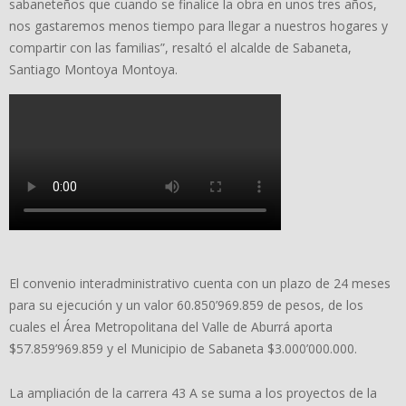
sabaneteños que cuando se finalice la obra en unos tres años,
nos gastaremos menos tiempo para llegar a nuestros hogares y
compartir con las familias”, resaltó el alcalde de Sabaneta,
Santiago Montoya Montoya.
El convenio interadministrativo cuenta con un plazo de 24 meses
para su ejecución y un valor 60.850’969.859 de pesos, de los
cuales el Área Metropolitana del Valle de Aburrá aporta
$57.859’969.859 y el Municipio de Sabaneta $3.000’000.000.
La ampliación de la carrera 43 A se suma a los proyectos de la