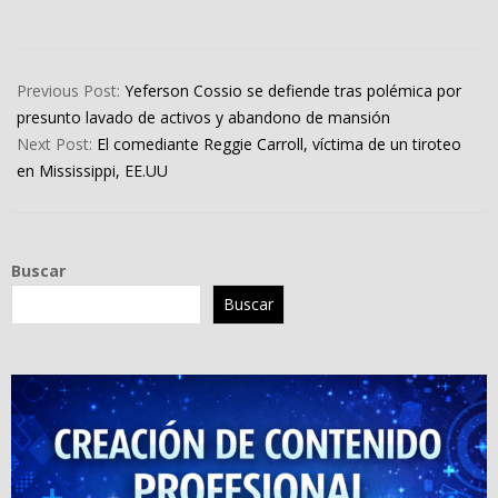
2025-
08-
Previous Post:
Yeferson Cossio se defiende tras polémica por
26
presunto lavado de activos y abandono de mansión
Next Post:
El comediante Reggie Carroll, víctima de un tiroteo
en Mississippi, EE.UU
Buscar
Buscar